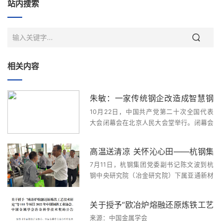
站内搜索
相关内容
朱敏：一家传统钢企改造成智慧钢
10月22日，中国共产党第二十次全国代表
厂后，生产效率提升了30%
大会闭幕会在北京人民大会堂举行。闭幕会
结束后，举行了“党代表通道”采访活动。“有
一家传统的钢铁企业改造建成了智慧钢厂，
高温送清凉 关怀沁心田——杭钢集
集中管控了上百道生产工序，连接了数千台
7月11日，杭钢集团党委副书记陈文波到杭
设备。这样的...
团党委副书记陈文波慰问亚通新材
钢中央研究院（冶金研究院）下属亚通新材
一线职工
公司开展高温“送清凉”慰问和劳动保护监督
检查工作，为车间一线职工们送去夏日清凉
关于授予“欧冶炉熔融还原炼铁工艺
与关怀。集团公司工会副主席、党委组织部
来源：中国金属学会
副部长韦云萍及杭钢...
技术研究”等111个项目