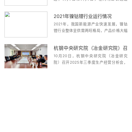
中，全国政协副主席、国家发展和改革委员
会主任何立峰，财政部部长刘昆，农业农村
2021年镍钴锂行业运行情况
部部长唐仁健，科技部部长王志刚，工业和
2021年，我国新能源产业快速发展，镍钴
信息化部部长肖亚庆和商务部部长王文涛...
锂行业整体呈供需两旺格局，产品价格大幅
上涨，进口明显增加。 一是钴锂产量同比
增长。据安泰科数据，2021年我国精炼钴
杭钢中央研究院（冶金研究院）召
（包括电解钴、钴粉、钴盐等，折金属量）
10月20日，杭钢中央研究院（冶金研究
产量12.8万吨，同比增长26.7%；碳酸锂、
开2025年三季度生产经营分析会
院）召开2025年三季度生产经营分析会，
氢氧化锂产量分别为24万吨...
传达贯彻落实集团公司三季度会议精神，系
统回顾三季度生产经营、科研创新及重点任
务推进情况，深入分析当前存在的困难与短
板，科学部署第四季度重点工作，全力打好
收官战。院总经理袁...