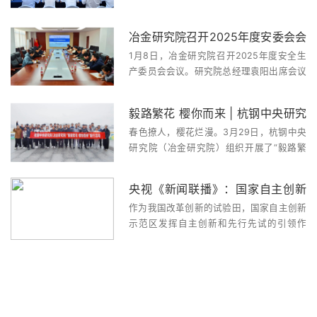
点课题讨论会
课题讨论会。集团公司党委书记、董事长张
利明，党委副书记、总经理林亮出席会议并
冶金研究院召开2025年度安委会会
讲话，省科技厅副厅长周土法莅临授课。集
1月8日，冶金研究院召开2025年度安全生
团公司领导班子成员...
议 部署新一年安全环保工作
产委员会会议。研究院总经理袁阳出席会议
并讲话，亚通新材常务副总经理骆仁智主持
会议。院安委会全体成员及各下属单位负责
毅路繁花 樱你而来 | 杭钢中央研究
人参加会议。会议首先传达了集团公司第四
春色撩人，樱花烂漫。3月29日，杭钢中央
季度安委会会议精神，深入学...
院（冶金研究院）毅行活动
研究院（冶金研究院）组织开展了“毅路繁
花 樱你而来”主题毅行活动。杭钢集团党委
委员、总工程师，杭钢中央研究院（冶金研
央视《新闻联播》：国家自主创新
究院）党委书记、董事长胡文豪，院总经理
作为我国改革创新的试验田，国家自主创新
袁阳、副总经理骆仁智及来自院部、亚通新
示范区集聚发展新动能
示范区发挥自主创新和先行先试的引领作
材...
用，培育新产业，打造新引擎，为实现高水
平科技自立自强、推动高质量发展提供了强
大的创新动能。作为我国第一个国家自主创
新示范区，中关村自创区瞄准“十四...