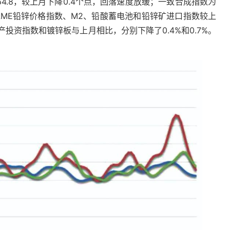
64.8，较上月下降0.4个点，回落速度放缓；一致合成指数为
，LME铅锌价格指数、M2、铅酸蓄电池和铅锌矿进口指数较上
定资产投资指数和镀锌板与上月相比，分别下降了0.4%和0.7%。