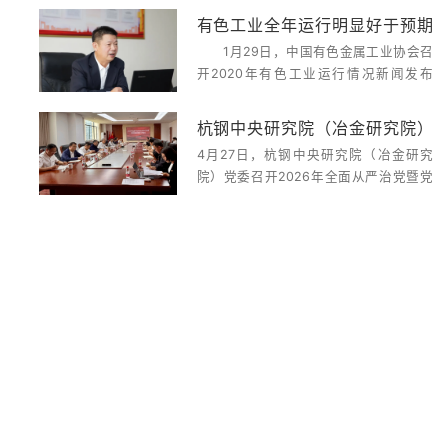
开展企业可持续发展项目（SCORE）专
有色工业全年运行明显好于预期
题培训。上城区应急管理局党委委员、二
1月29日，中国有色金属工业协会召
有色协会召开2020年有色工业运
级调研员伊军主持，应急管理部国际交流
开2020年有色工业运行情况新闻发布
合作中心SCORE项目...
行情况新闻发布会
会。中国有色金属工业协会副会长兼秘书
长贾明星介绍情况并答记者问。贾明星表
杭钢中央研究院（冶金研究院）
示，2020年，面对突如其来的新冠肺炎
4月27日，杭钢中央研究院（冶金研究
党委召开2026年全面从严治党暨
疫情，在以习近平同志为核心的党中央坚
院）党委召开2026年全面从严治党暨党
强领导下，有色金...
党风廉政建设工作会议
风廉政建设工作会议，学习贯彻二十届中
央纪委五次全会特别是习近平总书记重要
讲话精神，落实集团党委全面从严治党暨
党风廉政建设工作会议部署，总结全院
2025年全面从严治党和...