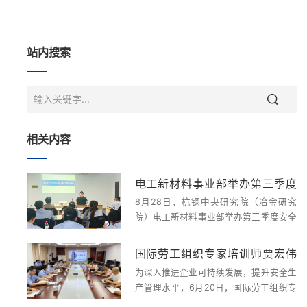
站内搜索
相关内容
电工新材料事业部举办第三季度
8月28日，杭钢中央研究院（冶金研究
安全培训活动
院）电工新材料事业部举办第三季度安全
培训活动，共20多人参加。本次培训采
用视频学习和案例分析的形式开展，内容
国际劳工组织专家培训师贾宏伟
涵盖了如何辨别安全工作环境、正确穿戴
为深入推进企业可持续发展，提升安全生
到浙江省冶金研究院开展SCORE
劳保用品、灭火器使用方法以及触电急救
产管理水平，6月20日，国际劳工组织专
三步法等。通过...
项目培训
家培训师贾宏伟应邀到浙江省冶金研究院