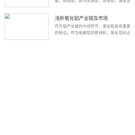
委、财政部、自然资源部、商务部、海关总
元 公示时间：2023-8-10——202...
方案》系列解读文章之一
署、国家粮食和储备局印发了《有色金属行
业稳增长工作方案》（以下简称《工作方
浅析氧化铝产业链及市场
案》），安排了今明两年的4项工作举措，
作为铝产业链的中间环节，氧化铝具有重要
对推动产业保持平稳发展，促进产业发展质
的地位。作为电解铝的原材料，氧化铝约占
量提升...
电解铝冶炼成本的36%，氧化铝的战略地位
显而易见。铝土矿特性决定氧化铝企业布局
氧化铝冶炼的原材料为铝土矿，从铝土矿资
源的全球分布看，主要集中在几内亚、澳...