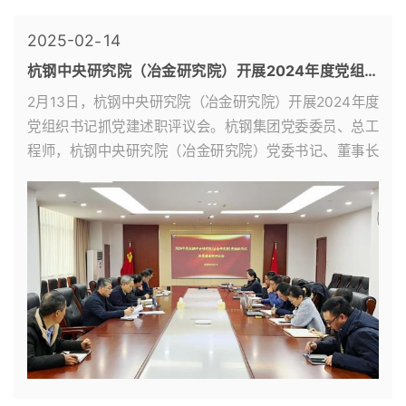
洋、吴建洲二位博士就AI大模型在生产领域的操作与应用
作了...
2025-02
14
杭钢中央研究院（冶金研究院）开展2024年度党组织
书记抓党建述职评议会
2月13日，杭钢中央研究院（冶金研究院）开展2024年度
党组织书记抓党建述职评议会。杭钢集团党委委员、总工
程师，杭钢中央研究院（冶金研究院）党委书记、董事长
胡文豪出席会议并讲话，院党委副书记陆军主持会议，院
领导班子成员、各党总支（党支部）书记、职能部门负责...